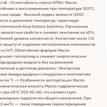
 46 - Огнестойкость класса HFDU: Масло
стойчиво к воспламенению при температуре 305°C,
ных среди - Высокий индекс вязкости (200):
сти в диапазоне температур, гарантируя
тетическая база Katana Sutorimu: Улучшенная
 вязкостных свойств и снижает окисление на 40%
изкий уровень кислотности: Кислотное число 1,14
 и защиту от коррозии металлических компонентов
5 кг/м³): Облегчённая формула Масло
лучшает теплоотвод и снижает энергетические
: Однородная жидкость без загрязнений
лапанов и датчиков давления - Импортное
ствие международным стандартам и многолетняя
тах "} --> Особенности эксплуатации Масло
инематическая вязкость Масло гидравлическое
 при 40°C (ISO VG 46), что соответствует
ционарных гидросистем общего назначения. При
63 мм²/с — такое поведение (характеризуемое