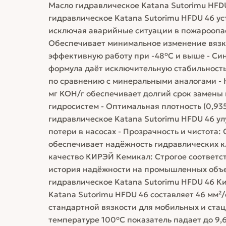
Масло гидравлическое Katana Sutorimu HFDU
гидравлическое Katana Sutorimu HFDU 46 у
исключая аварийные ситуации в пожароопас
Обеспечивает минимальное изменение вязко
эффективную работу при -48°C и выше - Син
формула даёт исключительную стабильность
по сравнению с минеральными аналогами - Н
мг КОН/г обеспечивает долгий срок замены
гидросистем - Оптимальная плотность (0,93
гидравлическое Katana Sutorimu HFDU 46 у
потери в насосах - Прозрачность и чистота
обеспечивает надёжность гидравлических к
качество КИРЭЙ Кемикал: Строгое соответ
история надёжности на промышленных объек
гидравлическое Katana Sutorimu HFDU 46 К
Katana Sutorimu HFDU 46 составляет 46 мм²/с
стандартной вязкости для мобильных и ста
температуре 100°C показатель падает до 9,