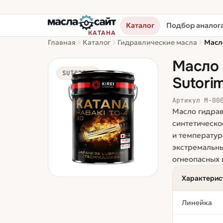
Каталог
Подбор аналог
КАТАНА
Главная
Каталог
Гидравлические масла
Масл
Масло 
SUTORIMU
Sutori
Артикул
М-00
Масло гидрав
синтетическо
и температур
экстремальны
огнеопасных 
Характерис
Линейка