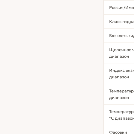
Россия/Имп
Класс гидр
Вязкость г
Щелочное 
диапазон
Индекс вяз
диапазон
Температур
диапазон
Температур
°С диапазо
Фасовки