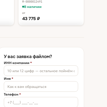
М-0000012491
В наличии
от
43 775
₽
ФАСОВКА — В КОРЗИНУ
 ₽
канистра 20 л
43 775 ₽
бочка 200 л
380 431 ₽
У вас заявка файлом?
ИНН компании
*
Имя
*
Телефон
*