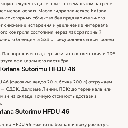
очную текучесть даже при экстремальном нагреве.
яет использовать Масло гидравлическое Katana
 высокогорных объектах без предварительного
ет снижение испарения и увеличение интервала
ного контроля состояния через лабораторный
оточного блендинга S2B с трёхуровневым контролем
. Паспорт качества, сертификат соответствия и TDS
татуса официального партнёра.
Katana Sutorimu HFDU 46
46 (фасовки: ведро 20 л, бочка 200 л) отгружаем
 — СДЭК, Деловые Линии, ПЭК: до терминала или
личии на складе. Точную стоимость доставки
.
tana Sutorimu HFDU 46
orimu HFDU 46 можно по безналичному расчёту с