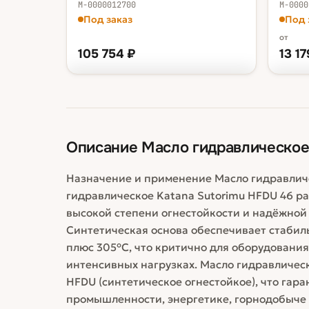
М-0000012700
М-0000
Под заказ
Под 
от
105 754
₽
13 17
ФАСОВКА — В КОРЗИНУ
ФАСОВ
бочка 200 л
105 754 ₽
кани
бочк
Описание
Масло гидравлическое
Назначение и применение Масло гидравличе
гидравлическое Katana Sutorimu HFDU 46 р
высокой степени огнестойкости и надёжной
Синтетическая основа обеспечивает стабиль
плюс 305°С, что критично для оборудования
интенсивных нагрузках. Масло гидравлическ
HFDU (синтетическое огнестойкое), что гара
промышленности, энергетике, горнодобыче 