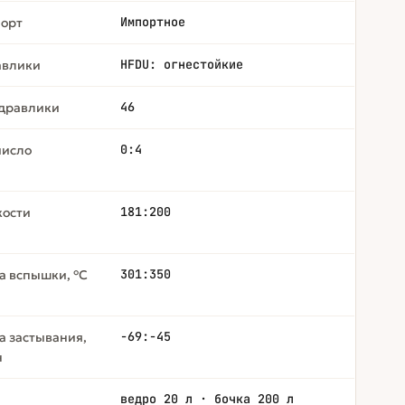
Импортное
орт
HFDU: огнестойкие
авлики
46
идравлики
0:4
число
181:200
кости
301:350
а вспышки, °С
-69:-45
а застывания,
н
ведро 20 л · бочка 200 л