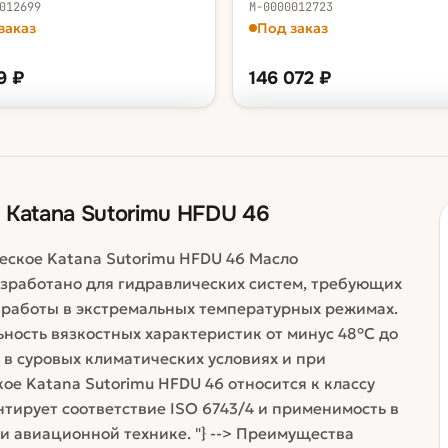
012699
М-0000012723
заказ
Под заказ
9
₽
146 072
₽
ФАСОВКА — В КОРЗИНУ
КА — В КОРЗИНУ
бочка 200 л
146 072
стра 20 л
13 179 ₽
а 200 л
109 824 ₽
 Katana Sutorimu HFDU 46
ское Katana Sutorimu HFDU 46 Масло
азработано для гидравлических систем, требующих
 работы в экстремальных температурных режимах.
ность вязкостных характеристик от минус 48°С до
 в суровых климатических условиях и при
ое Katana Sutorimu HFDU 46 относится к классу
нтирует соответствие ISO 6743/4 и применимость в
и авиационной технике. "} --> Преимущества