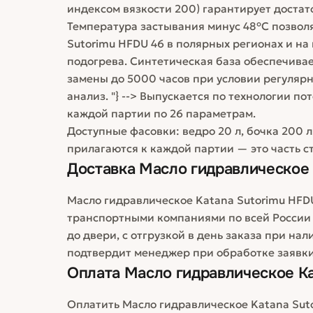
индексом вязкости 200) гарантирует достат
Температура застывания минус 48°C позвол
Sutorimu HFDU 46 в полярных регионах и на
подогрева. Синтетическая база обеспечива
замены до 5000 часов при условии регуляр
анализ. "} --> Выпускается по технологии п
каждой партии по 26 параметрам.
Доступные фасовки: ведро 20 л, бочка 200 л
прилагаются к каждой партии — это часть с
Доставка
Масло гидравлическое 
Масло гидравлическое Katana Sutorimu HFDU 
транспортными компаниями по всей России
до двери, с отгрузкой в день заказа при на
подтвердит менеджер при обработке заявки
Оплата
Масло гидравлическое Ka
Оплатить Масло гидравлическое Katana Sut