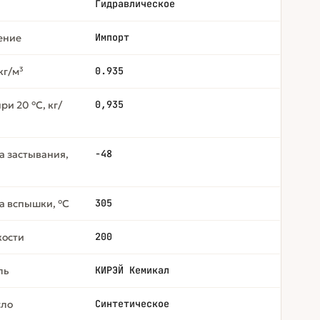
Гидравлическое
Импорт
ение
0.935
кг/м³
0,935
ри 20 °C, кг/
-48
а застывания,
305
а вспышки, °C
200
кости
КИРЭЙ Кемикал
ль
Синтетическое
сло