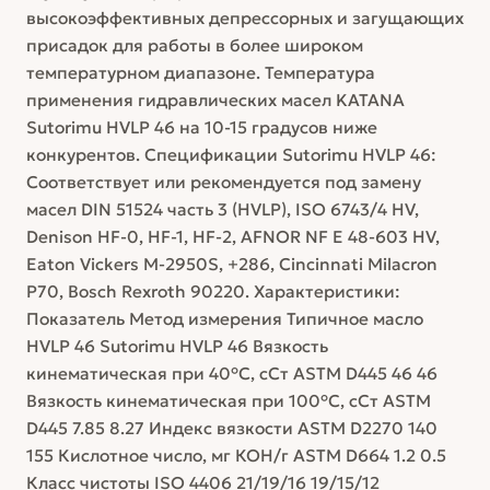
высокоэффективных депрессорных и загущающих
присадок для работы в более широком
температурном диапазоне. Температура
применения гидравлических масел KATANA
Sutorimu HVLP 46 на 10-15 градусов ниже
конкурентов. Спецификации Sutorimu HVLP 46:
Соответствует или рекомендуется под замену
масел DIN 51524 часть 3 (HVLP), ISO 6743/4 HV,
Denison HF-0, HF-1, HF-2, AFNOR NF E 48-603 HV,
Eaton Vickers M-2950S, +286, Cincinnati Milacron
P70, Bosch Rexroth 90220. Характеристики:
Показатель Метод измерения Типичное масло
HVLP 46 Sutorimu HVLP 46 Вязкость
кинематическая при 40°С, сСт ASTM D445 46 46
Вязкость кинематическая при 100°С, сСт ASTM
D445 7.85 8.27 Индекс вязкости ASTM D2270 140
155 Кислотное число, мг КОН/г ASTM D664 1.2 0.5
Класс чистоты ISO 4406 21/19/16 19/15/12