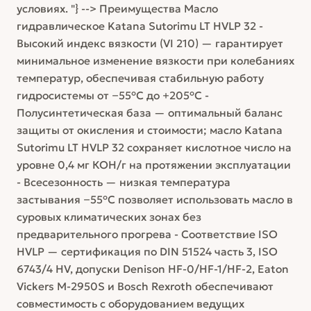
условиях. "} --> Преимущества Масло
гидравлическое Katana Sutorimu LT HVLP 32 -
Высокий индекс вязкости (VI 210) — гарантирует
минимальное изменение вязкости при колебаниях
температур, обеспечивая стабильную работу
гидросистемы от −55°C до +205°C -
Полусинтетическая база — оптимальный баланс
защиты от окисления и стоимости; масло Katana
Sutorimu LT HVLP 32 сохраняет кислотное число на
уровне 0,4 мг КОН/г на протяжении эксплуатации
- Всесезонность — низкая температура
застывания −55°C позволяет использовать масло в
суровых климатических зонах без
предварительного прогрева - Соответствие ISO
HVLP — сертификация по DIN 51524 часть 3, ISO
6743/4 HV, допуски Denison HF-0/HF-1/HF-2, Eaton
Vickers M-2950S и Bosch Rexroth обеспечивают
совместимость с оборудованием ведущих