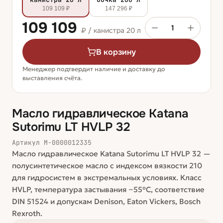
109 109 ₽
147 296 ₽
109 109
1
₽ /
канистра 20 л
В корзину
Менеджер подтвердит наличие и доставку до
выставления счёта.
Масло гидравлическое Katana
Sutorimu LT HVLP 32
Артикул
М-0000012335
Масло гидравлическое Katana Sutorimu LT HVLP 32 —
полусинтетическое масло с индексом вязкости 210
для гидросистем в экстремальных условиях. Класс
HVLP, температура застывания −55°C, соответствие
DIN 51524 и допускам Denison, Eaton Vickers, Bosch
Rexroth.