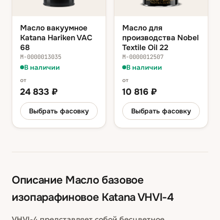
Масло вакуумное
Масло для
Katana Hariken VAC
производства Nobel
68
Textile Oil 22
М-0000013035
М-0000012507
В наличии
В наличии
от
от
24 833
₽
10 816
₽
Выбрать фасовку
Выбрать фасовку
Описание
Масло базовое
изопарафиновое Katana VHVI-4
VHVI-4 представляет собой бесцветное