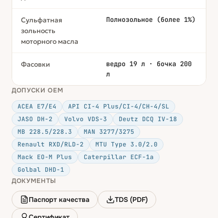
Полнозольное (более 1%)
Сульфатная
зольность
моторного масла
ведро 19 л · бочка 200
Фасовки
л
ДОПУСКИ OEM
ACEA E7/E4
API CI-4 Plus/CI-4/CH-4/SL
JASO DH-2
Volvo VDS-3
Deutz DCQ IV-18
MB 228.5/228.3
MAN 3277/3275
Renault RXD/RLD-2
MTU Type 3.0/2.0
Mack EO-M Plus
Caterpillar ECF-1a
Golbal DHD-1
ДОКУМЕНТЫ
Паспорт качества
TDS (PDF)
Сертификат