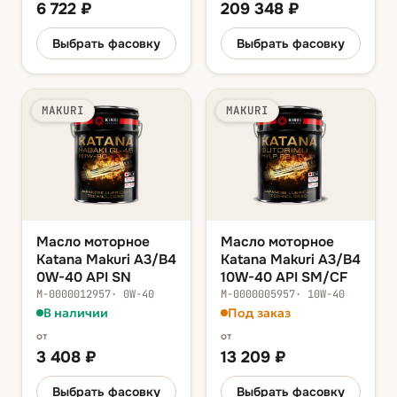
6 722
₽
209 348
₽
Выбрать фасовку
Выбрать фасовку
MAKURI
MAKURI
Масло моторное
Масло моторное
Katana Makuri A3/B4
Katana Makuri A3/B4
0W-40 API SN
10W-40 API SM/CF
М-0000012957
·
0W-40
М-0000005957
·
10W-40
В наличии
Под заказ
от
от
3 408
₽
13 209
₽
Выбрать фасовку
Выбрать фасовку