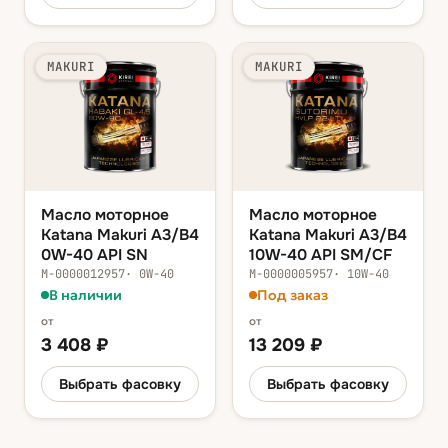
MAKURI
MAKURI
Масло моторное
Масло моторное
Katana Makuri A3/B4
Katana Makuri A3/B4
0W-40 API SN
10W-40 API SM/CF
М-0000012957
·
0W-40
М-0000005957
·
10W-40
В наличии
Под заказ
от
от
3 408
₽
13 209
₽
Выбрать фасовку
Выбрать фасовку