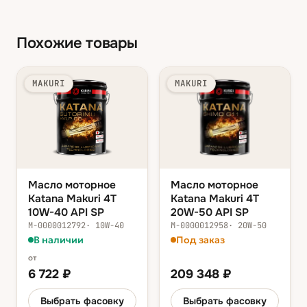
Похожие товары
MAKURI
MAKURI
Масло моторное
Масло моторное
Katana Makuri 4T
Katana Makuri 4T
10W-40 API SP
20W-50 API SP
М-0000012792
·
10W-40
М-0000012958
·
20W-50
В наличии
Под заказ
от
6 722
₽
209 348
₽
Выбрать фасовку
Выбрать фасовку