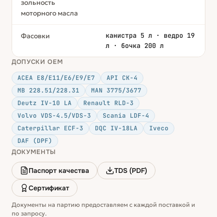
зольность
моторного масла
канистра 5 л · ведро 19
Фасовки
л · бочка 200 л
ДОПУСКИ OEM
ACEA E8/E11/E6/E9/E7
API CK-4
MB 228.51/228.31
MAN 3775/3677
Deutz IV-10 LA
Renault RLD-3
Volvo VDS-4.5/VDS-3
Scania LDF-4
Caterpillar ECF-3
DQC IV-18LA
Iveco
DAF (DPF)
ДОКУМЕНТЫ
Паспорт качества
TDS (PDF)
Сертификат
Документы на партию предоставляем с каждой поставкой и
по запросу.