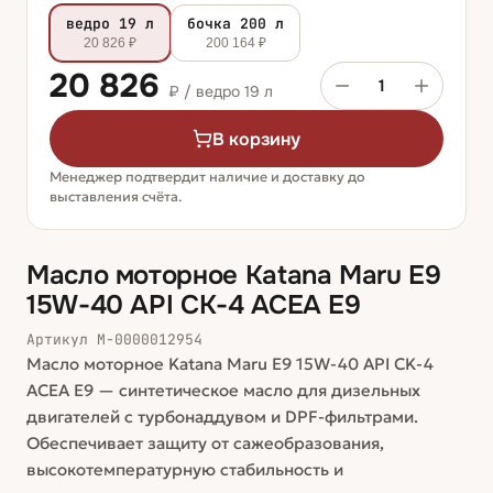
ведро 19 л
бочка 200 л
20 826 ₽
200 164 ₽
20 826
1
₽ /
ведро 19 л
В корзину
Менеджер подтвердит наличие и доставку до
выставления счёта.
Масло моторное Katana Maru E9
15W-40 API CK-4 ACEA E9
Артикул
М-0000012954
Масло моторное Katana Maru E9 15W-40 API CK-4
ACEA E9 — синтетическое масло для дизельных
двигателей с турбонаддувом и DPF-фильтрами.
Обеспечивает защиту от сажеобразования,
высокотемпературную стабильность и