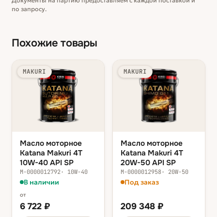
Документы на партию предоставляем с каждой поставкой и
по запросу.
Похожие товары
MAKURI
MAKURI
Масло моторное
Масло моторное
Katana Makuri 4T
Katana Makuri 4T
10W-40 API SP
20W-50 API SP
М-0000012792
·
10W-40
М-0000012958
·
20W-50
В наличии
Под заказ
от
6 722
₽
209 348
₽