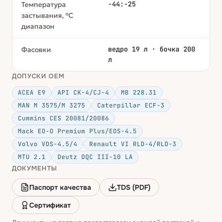
-44:-25
Температура
застывания, °С
диапазон
ведро 19 л · бочка 200
Фасовки
л
ДОПУСКИ OEM
ACEA E9
API CK-4/CJ-4
MB 228.31
MAN M 3575/M 3275
Caterpillar ECF-3
Cummins CES 20081/20086
Mack EO-O Premium Plus/EOS-4.5
Volvo VDS-4.5/4
Renault VI RLD-4/RLD-3
MTU 2.1
Deutz DQC III-10 LA
ДОКУМЕНТЫ
Паспорт качества
TDS (PDF)
Сертификат