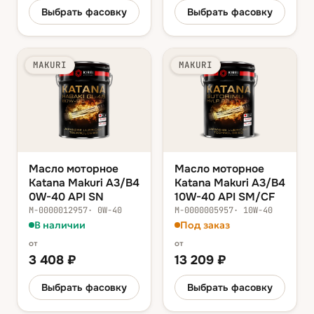
Выбрать фасовку
Выбрать фасовку
MAKURI
MAKURI
Масло моторное
Масло моторное
Katana Makuri A3/B4
Katana Makuri A3/B4
0W-40 API SN
10W-40 API SM/CF
М-0000012957
·
0W-40
М-0000005957
·
10W-40
В наличии
Под заказ
от
от
3 408
₽
13 209
₽
Выбрать фасовку
Выбрать фасовку