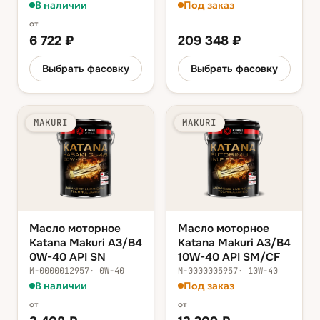
В наличии
Под заказ
от
6 722
₽
209 348
₽
Выбрать фасовку
Выбрать фасовку
MAKURI
MAKURI
Масло моторное
Масло моторное
Katana Makuri A3/B4
Katana Makuri A3/B4
0W-40 API SN
10W-40 API SM/CF
М-0000012957
·
0W-40
М-0000005957
·
10W-40
В наличии
Под заказ
от
от