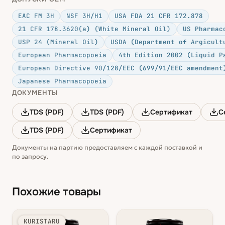
EAC FM 3H
NSF 3H/H1
USA FDA 21 CFR 172.878
21 CFR 178.3620(a) (White Mineral Oil)
US Pharmac
USP 24 (Mineral Oil)
USDA (Department of Argicult
European Pharmacopoeia
4th Edition 2002 (Liquid P
European Directive 90/128/EEC (699/91/EEC amendment
Japanese Pharmacopoeia
ДОКУМЕНТЫ
TDS (PDF)
TDS (PDF)
Сертификат
С
TDS (PDF)
Сертификат
Документы на партию предоставляем с каждой поставкой и
по запросу.
Похожие товары
KURISTARU