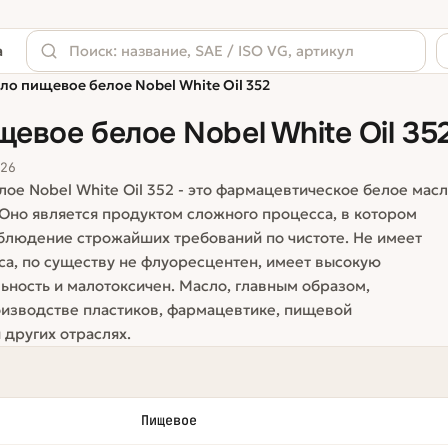
а
ло пищевое белое Nobel White Oil 352
евое белое Nobel White Oil 35
826
ое Nobel White Oil 352 - это фармацевтическое белое мас
 Оно является продуктом сложного процесса, в котором
блюдение строжайших требований по чистоте. Не имеет
уса, по существу не флуоресцентен, имеет высокую
ьность и малотоксичен. Масло, главным образом,
оизводстве пластиков, фармацевтике, пищевой
других отраслях.
Пищевое