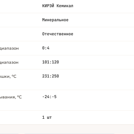
КИРЭЙ Кемикал
Минеральное
Отечественное
0:4
диапазон
101:120
 диапазон
231:250
ышки, °С
-24:-5
ывания, °С
1 шт