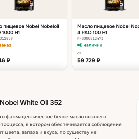
 пищевое Nobel Nobeloil
Масло пищевое Nobel Nob
 1000 H1
4 PAO 100 H1
012859
М-0000012473
заказ
В наличии
от
46
₽
59 729
₽
КА — В КОРЗИНУ
ФАСОВКА — В КОРЗИНУ
стра 20 л
75 046 ₽
канистра 20 л
59 729
а 200 л
630 393 ₽
бочка 200 л
504 240
obel White Oil 352
 это фармацевтическое белое масло высшего
 процесса, в котором обеспечивается соблюдение
 цвета, запаха и вкуса, по существу не