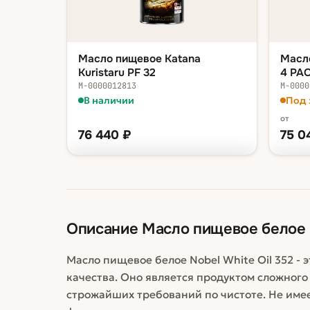
Масло пищевое Katana
Масло
Kuristaru PF 32
4 PAO
М-0000012813
М-0000
В наличии
Под 
от
76 440
₽
75 0
ФАСОВКА — В КОРЗИНУ
ФАСОВ
бочка 200 л
76 440 ₽
кани
бочк
Описание
Масло пищевое белое N
Масло пищевое белое Nobel White Oil 352 -
качества. Оно является продуктом сложного
строжайших требований по чистоте. Не имеет