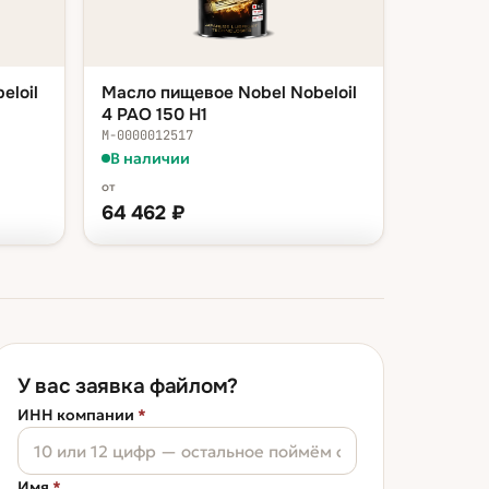
eloil
Масло пищевое Nobel Nobeloil
4 PAO 150 H1
М-0000012517
В наличии
от
64 462
₽
ФАСОВКА — В КОРЗИНУ
 ₽
канистра 20 л
64 462 ₽
 ₽
бочка 200 л
524 928 ₽
У вас заявка файлом?
ИНН компании
*
Имя
*