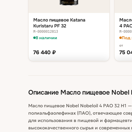
Масло пищевое Katana
Масло
Kuristaru PF 32
4 PAO
М-0000012813
М-0000
В наличии
Под 
от
76 440
₽
75 0
ФАСОВКА — В КОРЗИНУ
ФАСОВ
бочка 200 л
76 440 ₽
кани
бочк
Описание
Масло пищевое Nobel N
Масло пищевое Nobel Nobeloil 4 PAO 32 H1 
полиальфаолефинах (ПАО), отвечающее сов
для использования в пищевой и фармацевт
высококачественного сырья и современных