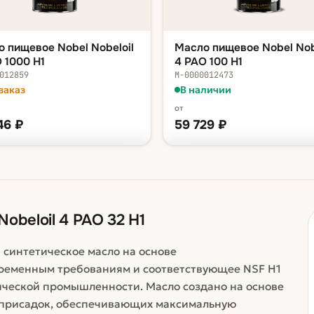
 пищевое Nobel Nobeloil
Масло пищевое Nobel Nob
 1000 H1
4 PAO 100 H1
012859
М-0000012473
заказ
В наличии
от
46
₽
59 729
₽
КА — В КОРЗИНУ
ФАСОВКА — В КОРЗИНУ
стра 20 л
75 046 ₽
канистра 20 л
59 729
а 200 л
630 393 ₽
бочка 200 л
504 240
obeloil 4 PAO 32 H1
— синтетическое масло на основе
ременным требованиям и соответствующее NSF H1
ической промышленности. Масло создано на основе
 присадок, обеспечивающих максимальную