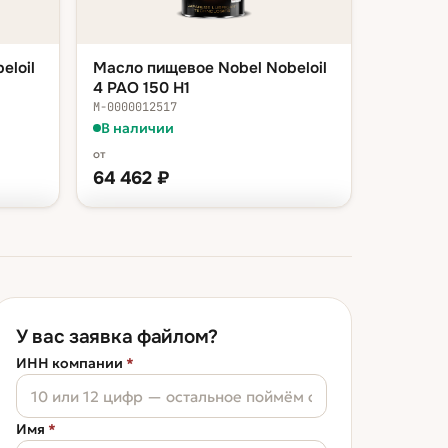
eloil
Масло пищевое Nobel Nobeloil
4 PAO 150 H1
М-0000012517
В наличии
от
64 462
₽
ФАСОВКА — В КОРЗИНУ
 ₽
канистра 20 л
64 462 ₽
 ₽
бочка 200 л
524 928 ₽
У вас заявка файлом?
ИНН компании
*
Имя
*