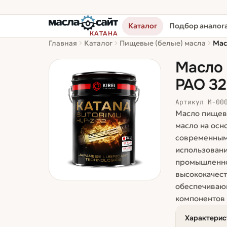
Каталог
Подбор аналог
КАТАНА
Главная
Каталог
Пищевые (белые) масла
Мас
Масло 
PAO 32
Артикул
М-00
Масло пищево
масло на осн
современным
использовани
промышленнос
высококачест
обеспечиваю
компонентов 
Характерис