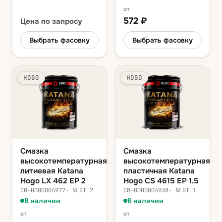
от
572
₽
Цена
по запросу
Выбрать фасовку
Выбрать фасовку
HOGO
HOGO
Смазка
Смазка
высокотемпературная
высокотемпературная
литиевая Katana
пластичная Katana
Hogo LX 462 EP 2
Hogo CS 4615 EP 1.5
СМ-0000004977
·
NLGI 2
СМ-0000004938
·
NLGI 1
В наличии
В наличии
от
от