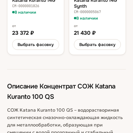
Katana Kuranto 14G
Katana Kuranto 14G
Synth
СМ-0000001826
В наличии
СМ-0000005067
В наличии
от
от
23 372
₽
21 430
₽
Выбрать фасовку
Выбрать фасовку
Описание
Концентрат СОЖ Katana
Kuranto 100 QS
СОЖ Katana Kuranto 100 QS – водорастворимая
синтетическая смазочно-охлаждающая жидкость
для металлообработки, образующая при
смешении с водой прозрачный и стабильный