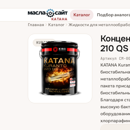
Каталог
Подбор аналог
КАТАНА
Главная
Каталог
Жидкости для металлообраб
Концен
KURANTO
210 QS
Артикул
СМ-0
KATANA Kuran
биостабильн
металлобрабо
пакета приса
биостабильны
Благодаря ст
высокую бак
оборудование
хлорпарафин