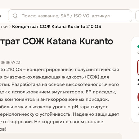
а
отки
Концентрат СОЖ Katana Kuranto 210 QS
трат СОЖ Katana Kuranto
000004723
to 210 QS – концентрированная полусинтетическая
ая смазочно-охлаждающая жидкость (СОЖ) для
тки. Разработана на основе высокотехнологичного
док с использованием эмульгаторов, ЕР присадок,
х компонентов и антикоррозионных присадок.
абильному и высокому уровню рН гарантирует
териологическую устойчивость. Надежно защищает
 от коррозии. Не содержит в своем составе
ов!