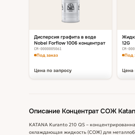
Дисперсия графита в воде
Жидк
Nobel Forflow 1006 концентрат
12G
СМ-0000005061
СМ-000
Под заказ
Под 
Цена
по запросу
Цена
ФАСОВКА — В КОРЗИНУ
ФАСОВ
1 шт
по запросу
1 шт
Описание
Концентрат СОЖ Katana
KATANA Kuranto 210 QS – концентрированна
охлаждающая жидкость (СОЖ) для металлобр