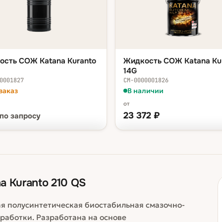
ость СОЖ Katana Kuranto
Жидкость СОЖ Katana Ku
14G
0001827
СМ-0000001826
заказ
В наличии
от
23 372
₽
по запросу
КА — В КОРЗИНУ
ФАСОВКА — В КОРЗИНУ
по запросу
ведро 20 л
23 372
бочка 200 л
179 748
 Kuranto 210 QS
я полусинтетическая биостабильная смазочно-
аботки. Разработана на основе