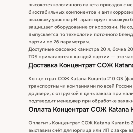
высокотехнологичного пакета присадок с ис
биостабильных компонентов и антикоррозио
высокому уровню рН гарантирует высокую б
защищает оборудование от коррозии. Не со
Выпускается по технологии поточного блен
партии по 26 параметрам.
Доступные фасовки: канистра 20 л, бочка 20
TDS прилагаются к каждой партии — это час
Доставка
Концентрат СОЖ Katana
Концентрат СОЖ Katana Kuranto 210 QS (фас
транспортными компаниями по всей России
до двери, с отгрузкой в день заказа при на
подтвердит менеджер при обработке заявки
Оплата
Концентрат СОЖ Katana K
Оплатить Концентрат СОЖ Katana Kuranto 2
выставим счёт для юрлица или ИП с закры