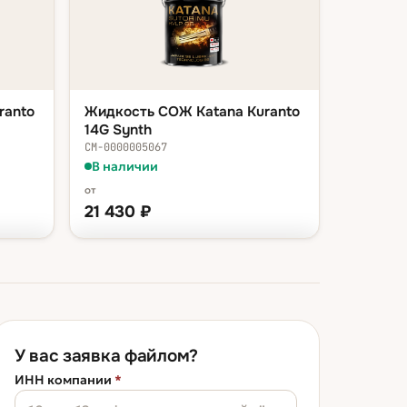
ranto
Жидкость СОЖ Katana Kuranto
14G Synth
СМ-0000005067
В наличии
от
21 430
₽
ФАСОВКА — В КОРЗИНУ
 ₽
ведро 20 л
21 430 ₽
 ₽
бочка 200 л
187 718 ₽
У вас заявка файлом?
ИНН компании
*