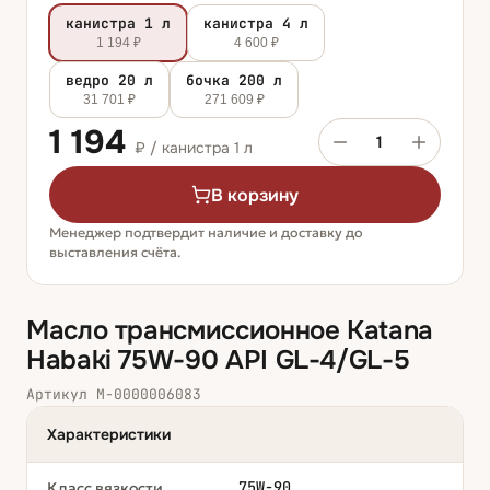
канистра 1 л
канистра 4 л
1 194 ₽
4 600 ₽
ведро 20 л
бочка 200 л
31 701 ₽
271 609 ₽
1 194
1
₽ /
канистра 1 л
В корзину
Менеджер подтвердит наличие и доставку до
выставления счёта.
Масло трансмиссионное Katana
Habaki 75W-90 API GL-4/GL-5
Артикул
М-0000006083
Характеристики
75W-90
Класс вязкости