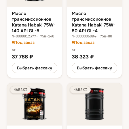
Масло
Масло
трансмиссионное
трансмиссионное
Katana Habaki 75W-
Katana Habaki 75W-
140 API GL-5
80 API GL-4
М-0000012377
·
75W-140
М-0000006084
·
75W-80
Под заказ
Под заказ
от
от
37 788
₽
38 323
₽
Выбрать фасовку
Выбрать фасовку
HABAKI
HABAKI