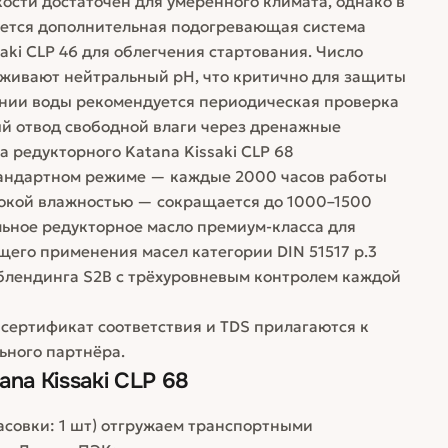
кости достаточен для умеренного климата, однако в
дуется дополнительная подогревающая система
aki CLP 46 для облегчения стартования. Число
рживают нейтральный pH, что критично для защиты
ании воды рекомендуется периодическая проверка
й отвод свободной влаги через дренажные
a редукторного Katana Kissaki CLP 68
тандартном режиме — каждые 2000 часов работы
сокой влажностью — сокращается до 1000–1500
ральное редукторное масло премиум-класса для
его применения масел категории DIN 51517 p.3
 блендинга S2B с трёхуровневым контролем каждой
, сертификат соответствия и TDS прилагаются к
ьного партнёра.
na Kissaki CLP 68
фасовки: 1 шт) отгружаем транспортными