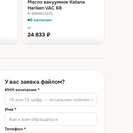
Масло вакуумное Katana
Hariken VAC 68
М-0000013035
В наличии
от
24 833
₽
ФАСОВКА — В КОРЗИНУ
 ₽
ведро 20 л
24 833 ₽
 ₽
бочка 200 л
220 021 ₽
У вас заявка файлом?
ИНН компании
*
Имя
*
Телефон
*