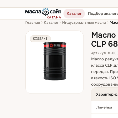
Каталог
Подбор аналог
КАТАНА
Главная
Каталог
Индустриальные масла
Масл
Масло 
KISSAKI
CLP 68
Артикул
М-00
Масло редукт
класса CLP д
передач. Про
вязкость ISO
оборудовани
Характерис
Линейка