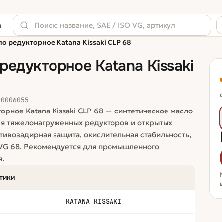
а
о редукторное Katana Kissaki CLP 68
редукторное Katana Kissaki
00006055
орное Katana Kissaki CLP 68 — синтетическое масло
ля тяжелонагруженных редукторов и открытых
тивозадирная защита, окислительная стабильность,
 VG 68. Рекомендуется для промышленного
я.
тики
KATANA KISSAKI