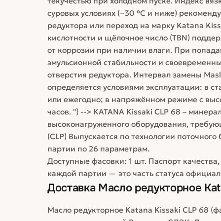
текучестью при холодном пуске. Индекс вяз
суровых условиях (−30 °C и ниже) рекомен
редуктора или переход на марку Katana Kiss
кислотности и щёлочное число (TBN) подде
от коррозии при наличии влаги. При попад
эмульсионной стабильности и своевременны
отверстия редуктора. Интервал замены Masl
определяется условиями эксплуатации: в с
или ежегодно; в напряжённом режиме с вы
часов. "} --> KATANA Kissaki CLP 68 – мине
высоконагруженного оборудования, требующ
(CLP) Выпускается по технологии поточного
партии по 26 параметрам.
Доступные фасовки: 1 шт. Паспорт качества
каждой партии — это часть статуса официал
Доставка
Масло редукторное Kata
Масло редукторное Katana Kissaki CLP 68 (