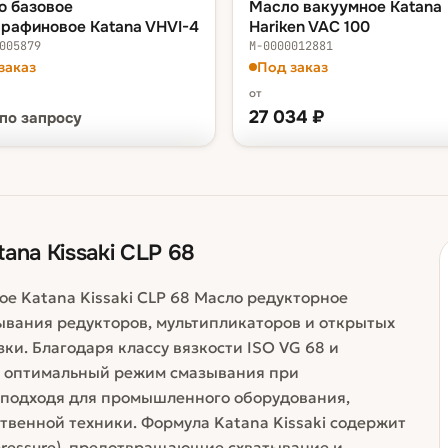
о базовое
Масло вакуумное Katana
арафиновое Katana VHVI-4
Hariken VAC 100
005879
М-0000012881
заказ
Под заказ
от
27 034
₽
по запросу
КА — В КОРЗИНУ
ФАСОВКА — В КОРЗИНУ
по запросу
ведро 20 л
27 034
бочка 200 л
238 948
ana Kissaki CLP 68
е Katana Kissaki CLP 68 Масло редукторное
зывания редукторов, мультипликаторов и открытых
ки. Благодаря классу вязкости ISO VG 68 и
ет оптимальный режим смазывания при
о подходя для промышленного оборудования,
ственной техники. Формула Katana Kissaki содержит
ressure), предотвращающие схватывание и