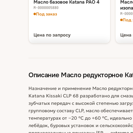
Масло базовое Katana PAO 4
Масл
изоп
М-0000005880
Под заказ
М-0000
Под 
Цена
по запросу
Цена
ФАСОВКА — В КОРЗИНУ
ФАСОВ
1 шт
по запросу
1 шт
Описание
Масло редукторное Kat
Назначение и применение Масло редукторно
Katana Kissaki CLP 68 разработано для сма
зубчатых передач с высокой степенью загруз
групповому составу CLP, масло обеспечива
температурах от −20 °C до +60 °C, идеальн
лебёдок, буровых установок и сельскохозяй
противозадирные присадки (EP — extreme p