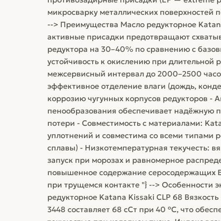
микросварку металлических поверхностей по
--> Преимущества Масло редукторное Katana
активные присадки предотвращают схватыва
редуктора на 30–40% по сравнению с базов
устойчивость к окислению при длительной р
межсервисный интервал до 2000–2500 часо
эффективное отделение влаги (дождь, конд
коррозию чугунных корпусов редукторов - 
пенообразования обеспечивает надёжную п
потери - Совместимость с материалами: Kat
уплотнений и совместима со всеми типами р
сплавы) - Низкотемпературная текучесть: в
запуск при морозах и равномерное распред
повышенное содержание серосодержащих E
при трущемся контакте "} --> Особенности 
редукторное Katana Kissaki CLP 68 Вязкость
3448 составляет 68 сСт при 40 °C, что обес