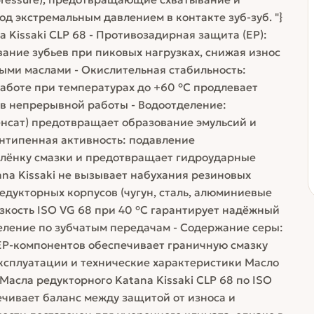
д экстремальным давлением в контакте зуб-зуб. "}
 Kissaki CLP 68 - Противозадирная защита (EP):
ние зубьев при пиковых нагрузках, снижая износ
ыми маслами - Окислительная стабильность:
аботе при температурах до +60 °C продлевает
в непрерывной работы - Водоотделение:
енсат) предотвращает образование эмульсий и
Антипенная активность: подавление
лёнку смазки и предотвращает гидроударные
ana Kissaki не вызывает набухания резиновых
едукторных корпусов (чугун, сталь, алюминиевые
язкость ISO VG 68 при 40 °C гарантирует надёжный
еление по зубчатым передачам - Содержание серы:
P-компонентов обеспечивает граничную смазку
эксплуатации и технические характеристики Масло
 Масла редукторного Katana Kissaki CLP 68 по ISO
печивает баланс между защитой от износа и