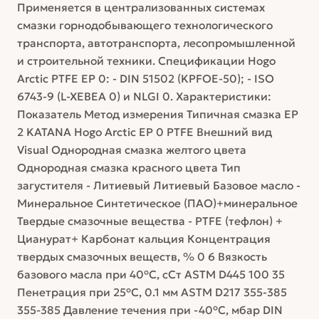
Применяется в централизованных системах
смазки горнодобывающего технологического
транспорта, автотранспорта, лесопромышленной
и строительной техники. Спецификации Hogo
Arctic PTFE EP 0: - DIN 51502 (KPFOE-50); - ISO
6743-9 (L-XEBEA 0) и NLGI 0. Характеристики:
Показатель Метод измерения Типичная смазка EP
2 KATANA Hogo Arctic EP 0 PTFE Внешний вид
Visual Однородная смазка желтого цвета
Однородная смазка красного цвета Тип
загустителя - Литиевый Литиевый Базовое масло -
Минеральное Синтетическое (ПАО)+минеральное
Твердые смазочные вещества - PTFE (тефлон) +
Цианурат+ Карбонат кальция Концентрация
твердых смазочных веществ, % 0 6 Вязкость
базового масла при 40°С, сСт ASTM D445 100 35
Пенетрация при 25°С, 0.1 мм ASTM D217 355-385
355-385 Давление течения при -40°С, мбар DIN