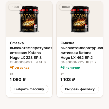
HOGO
HOGO
Смазка
Смазка
высокотемпературная
высокотемпературная
литиевая Katana
литиевая Katana
Hogo LX 223 EP 3
Hogo LX 462 EP 2
СМ-0000004971
·
NLGI 3
СМ-0000004977
·
NLGI 2
Под заказ
В наличии
от
от
1 090
₽
1 103
₽
Выбрать фасовку
Выбрать фасовку