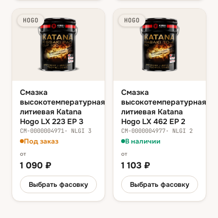
HOGO
HOGO
Смазка
Смазка
высокотемпературная
высокотемпературная
литиевая Katana
литиевая Katana
Hogo LX 223 EP 3
Hogo LX 462 EP 2
СМ-0000004971
·
NLGI 3
СМ-0000004977
·
NLGI 2
Под заказ
В наличии
от
от
1 090
₽
1 103
₽
Выбрать фасовку
Выбрать фасовку