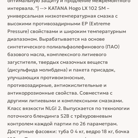
оптимальную защиту и продление межремонтного
интервала. "} --> KATANA Hogo LX 102 SM –
универсальная низкотемпературная смазка с
высокими противозадирными EP (Extreme
Pressure) свойствами и широким температурным
диапазоном. Вырабатывается на основе
синтетического полиальфаолефинового (ПАО)
базового масла, комплексного литиевого
загустителя, твердых смазочных веществ
(дисульфида молибдена) и пакета присадок,
улучшающих противоизносные,
противозадирные, антиокислительные и
антикоррозионные свойства. Совместима с
другими литиевыми и комплексными смазками.
Класс вязкости NLGI 2. Выпускается по технологии
поточного блендинга S2B с трёхуровневым
контролем каждой партии по 26 параметрам.
Доступные фасовки: туба 0 4 кг, ведро 18 кг, бочка