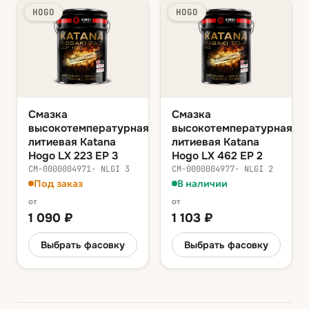
HOGO
HOGO
Смазка
Смазка
высокотемпературная
высокотемпературная
литиевая Katana
литиевая Katana
Hogo LX 223 EP 3
Hogo LX 462 EP 2
СМ-0000004971
·
NLGI 3
СМ-0000004977
·
NLGI 2
Под заказ
В наличии
от
от
1 090
₽
1 103
₽
Выбрать фасовку
Выбрать фасовку