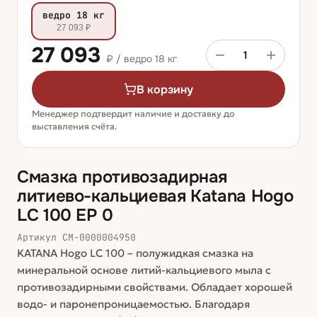
ведро 18 кг
27 093 ₽
27 093
1
₽ /
ведро 18 кг
В корзину
Менеджер подтвердит наличие и доставку до
выставления счёта.
Смазка противозадирная
литиево-кальциевая Katana Hogo
LC 100 EP 0
Артикул
СМ-0000004950
KATANA Hogo LC 100 – полужидкая смазка на
минеральной основе литий-кальциевого мыла c
противозадирными свойствами. Обладает хорошей
водо- и паронепроницаемостью. Благодаря