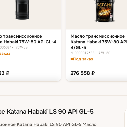
о трансмиссионное
Масло трансмиссионное
a Habaki 75W-80 API GL-4
Katana Habaki 75W-80 API
4/GL-5
006084
·
75W-80
заказ
М-0000012388
·
75W-80
Под заказ
23
₽
276 558
₽
ФАСОВКА — В КОРЗИНУ
КА — В КОРЗИНУ
бочка 200 л
276 558
о 20 л
38 323 ₽
а 200 л
374 660 ₽
 Katana Habaki LS 90 API GL-5
онное Katana Habaki LS 90 API GL-5 Масло