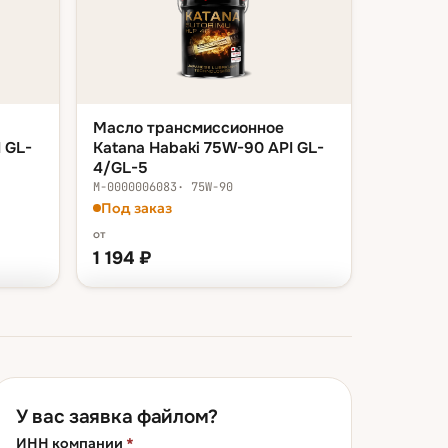
Масло трансмиссионное
 GL-
Katana Habaki 75W-90 API GL-
4/GL-5
М-0000006083
·
75W-90
Под заказ
от
1 194
₽
ФАСОВКА — В КОРЗИНУ
 ₽
канистра 1 л
1 194 ₽
канистра 4 л
4 600 ₽
У вас заявка файлом?
ведро 20 л
31 701 ₽
ИНН компании
*