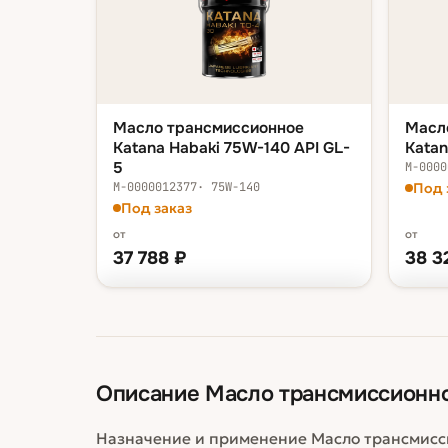
Масло трансмиссионное
Масл
Katana Habaki 75W-140 API GL-
Katan
5
М-0000
М-0000012377
·
75W-140
Под 
Под заказ
от
от
37 788
₽
38 3
ФАСОВКА — В КОРЗИНУ
ФАСОВ
ведро 20 л
37 788 ₽
ведр
бочка 200 л
341 123 ₽
бочк
Описание
Масло трансмиссионное
Назначение и применение Масло трансмисси