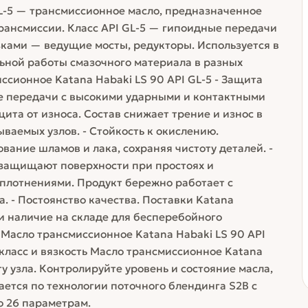
GL-5 — трансмиссионное масло, предназначенное
ансмиссии. Класс API GL-5 — гипоидные передачи
ками — ведущие мосты, редукторы. Используется в
ьной работы смазочного материала в разных
ссионное Katana Habaki LS 90 API GL-5 - Защита
ые передачи с высокими ударными и контактными
щита от износа. Состав снижает трение и износ в
ваемых узлов. - Стойкость к окислению.
вание шламов и лака, сохраняя чистоту деталей. -
 защищают поверхности при простоях и
уплотнениями. Продукт бережно работает с
 - Постоянство качества. Поставки Katana
и наличие на складе для бесперебойного
 Масло трансмиссионное Katana Habaki LS 90 API
 класс и вязкость Масло трансмиссионное Katana
ту узла. Контролируйте уровень и состояние масла,
ается по технологии поточного блендинга S2B с
 26 параметрам.