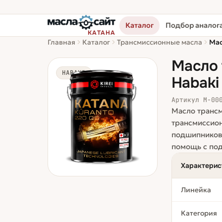
Каталог
Подбор аналог
КАТАНА
Главная
Каталог
Трансмиссионные масла
Мас
Масло 
HABAKI
Habaki
Артикул
М-00
Масло трансм
трансмиссион
подшипников 
помощь с под
Характерис
Линейка
Категория