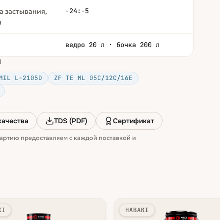
-24:-5
а застывания,
н
ведро 20 л · бочка 200 л
M
MIL L-2105D
ZF TE ML 05C/12C/16E
качества
TDS (PDF)
Сертификат
артию предоставляем с каждой поставкой и
KI
HABAKI