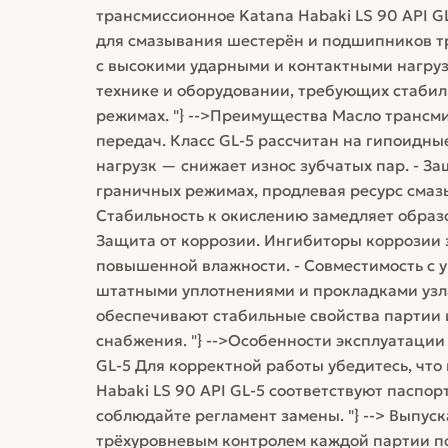
трансмиссионное Katana Habaki LS 90 API 
для смазывания шестерён и подшипников тр
с высокими ударными и контактными нагруз
технике и оборудовании, требующих стабил
режимах. "} -->Преимущества Масло трансми
передач. Класс GL-5 рассчитан на гипоидн
нагрузк — снижает износ зубчатых пар. - За
граничных режимах, продлевая ресурс смазы
Стабильность к окислению замедляет образо
Защита от коррозии. Ингибиторы коррозии
повышенной влажности. - Совместимость с 
штатными уплотнениями и прокладками узла.
обеспечивают стабильные свойства партии 
снабжения. "} -->Особенности эксплуатации
GL-5 Для корректной работы убедитесь, что
Habaki LS 90 API GL-5 соответствуют паспор
соблюдайте регламент замены. "} --> Выпуск
трёхуровневым контролем каждой партии по