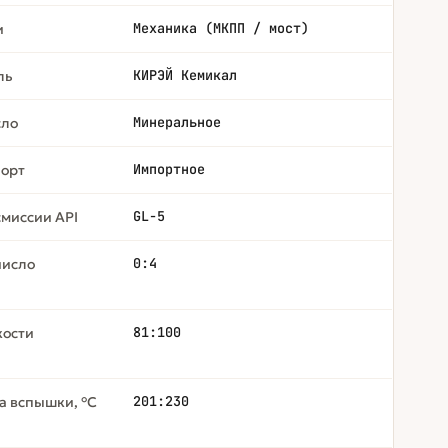
Механика (МКПП / мост)
и
КИРЭЙ Кемикал
ль
Минеральное
сло
Импортное
орт
GL-5
смиссии API
0:4
число
81:100
кости
201:230
а вспышки, °С